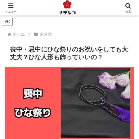
年中行事（季節）
年中行事（人生）
文化
おくりもの
メニュー
検索
PR
ホーム
未分類
喪中・忌中にひな祭りのお祝いをしても大
丈夫？ひな人形も飾っていいの？