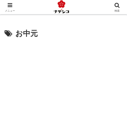
年中行事（季節）
年中行事（人生）
文化
おくりもの
メニュー
検索
お中元