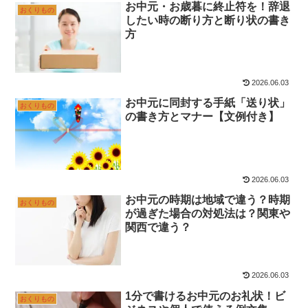
お中元・お歳暮に終止符を！辞退
おくりもの
したい時の断り方と断り状の書き
方
2026.06.03
お中元に同封する手紙「送り状」
おくりもの
の書き方とマナー【文例付き】
2026.06.03
お中元の時期は地域で違う？時期
おくりもの
が過ぎた場合の対処法は？関東や
関西で違う？
2026.06.03
1分で書けるお中元のお礼状！ビ
おくりもの