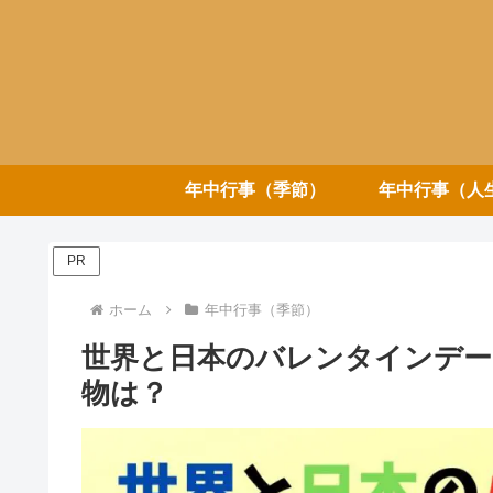
年中行事（季節）
年中行事（人
PR
ホーム
年中行事（季節）
世界と日本のバレンタインデー
物は？