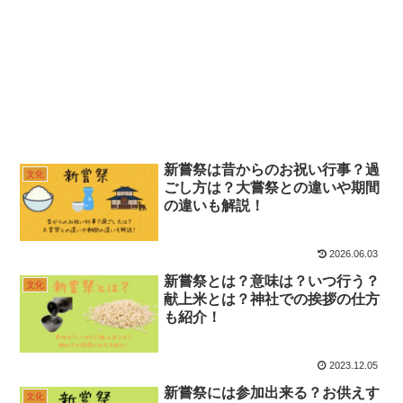
新嘗祭は昔からのお祝い行事？過
文化
ごし方は？大嘗祭との違いや期間
の違いも解説！
2026.06.03
新嘗祭とは？意味は？いつ行う？
文化
献上米とは？神社での挨拶の仕方
も紹介！
2023.12.05
新嘗祭には参加出来る？お供えす
文化