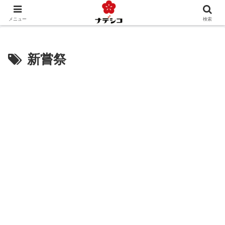
年中行事（季節）
年中行事（人生）
文化
おくりもの
メニュー
検索
新嘗祭