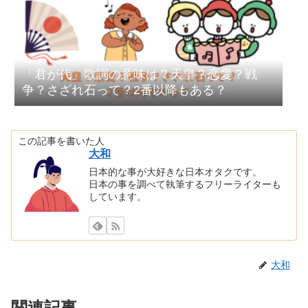
「君が代」歌詞の意味は？天皇？恋愛？戦
争？さざれ石って？2番以降もある？
この記事を書いた人
大和
日本的な事が大好きな日本オタクです。
日本の事を調べて執筆するフリーライターも
しています。
大和
関連記事