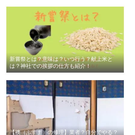
新嘗祭とは？意味は？いつ行う？献上米と
は？神社での挨拶の仕方も紹介！
【襖（ふすま）の修理】業者？自分でやる？