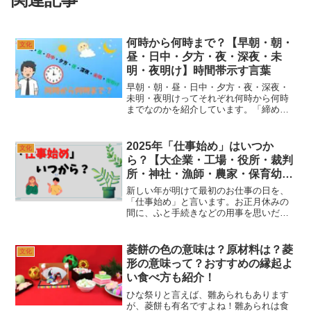
何時から何時まで？【早朝・朝・
文化
昼・日中・夕方・夜・深夜・未
明・夜明け】時間帯示す言葉
早朝・朝・昼・日中・夕方・夜・深夜・
未明・夜明けってそれぞれ何時から何時
までなのかを紹介しています。「締め切
りは、○日の夕方まででお願いします。」
そんな言葉を聞くと、思わず「具体的に
何時？」と思ってしまいませんか？日本
2025年「仕事始め」はいつか
文化
語には「朝・昼・夜・日...
ら？【大企業・工場・役所・裁判
所・神社・漁師・農家・保育幼稚
園・病院・美容室・パチンコ屋・
新しい年が明けて最初のお仕事の日を、
総理大臣】
「仕事始め」と言います。お正月休みの
間に、ふと手続きなどの用事を思いだ
し、「新年は何日から開いているのだろ
う？」と迷うことはありませんか？「仕
事始め」の日は、それぞれの企業が思い
菱餅の色の意味は？原材料は？菱
文化
思いに日程を決めているので...
形の意味って？おすすめの縁起よ
い食べ方も紹介！
ひな祭りと言えば、雛あられもあります
が、菱餅も有名ですよね！雛あられは食