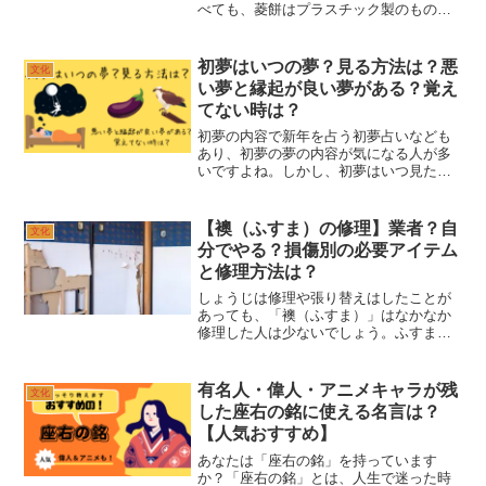
べても、菱餅はプラスチック製のものを
飾るだけという家が多いでしょう。せっ
かくならこちらも本物のお餅を用意して
みませんか。【餅米100％・手作り・無添
初夢はいつの夢？見る方法は？悪
文化
加】ひし餅・菱餅（中...
い夢と縁起が良い夢がある？覚え
てない時は？
初夢の内容で新年を占う初夢占いなども
あり、初夢の夢の内容が気になる人が多
いですよね。しかし、初夢はいつ見た夢
のことかわかりますか？初夢のタイミン
グや、良い夢、悪い夢の内容はどのよう
なものがあるのかなど気になりますよ
【襖（ふすま）の修理】業者？自
文化
ね。大和ここでは、初夢につ...
分でやる？損傷別の必要アイテム
と修理方法は？
しょうじは修理や張り替えはしたことが
あっても、「襖（ふすま）」はなかなか
修理した人は少ないでしょう。ふすまの
修理や張り替えとなると、こんな心配が
ありませんか？「どうやってすればいい
か、わからない」「何が必要かわからな
有名人・偉人・アニメキャラが残
文化
い」「どこで売ってるかわ...
した座右の銘に使える名言は？
【人気おすすめ】
あなたは「座右の銘」を持っています
か？「座右の銘」とは、人生で迷った時