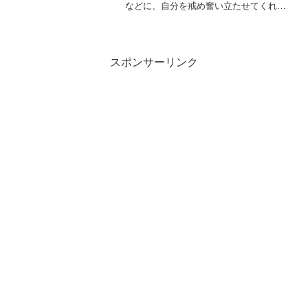
などに、自分を戒め奮い立たせてくれる
言葉のことです。最近では、多くの人が
心に響いた言葉を、気軽に自分の座右の
銘として持っているようです。その言葉
の出どころは幅広く、ことわ...
スポンサーリンク