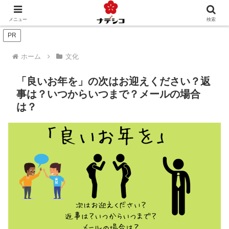
年中行事（季節）
年中行事（人生）
文化
おくりもの
メニュー
検索
PR
ホーム
文化
「良いお年を」の次はお迎えください？返
事は？いつからいつまで？メールの場合
は？