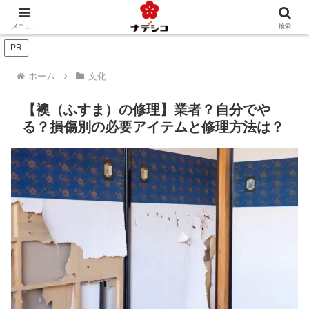
年中行事（季節）
年中行事（人生）
文化
おくりもの
メニュー
検索
PR
ホーム
文化
【襖（ふすま）の修理】業者？自分でや
る？損傷別の必要アイテムと修理方法は？