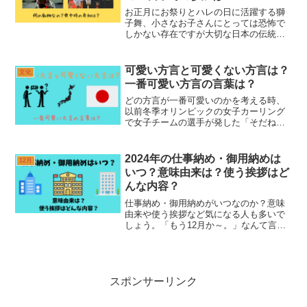
お正月にお祭りとハレの日に活躍する獅
子舞、小さなお子さんにとっては恐怖で
しかない存在ですが大切な日本の伝統芸
能です。とは言えなぜ獅子なのでしょ
う。どうして頭をかむのかなど不思議に
思ったこともあるはずですよね。大和獅
可愛い方言と可愛くない方言は？
文化
子舞について詳しく見ていく...
一番可愛い方言の言葉は？
どの方言が一番可愛いのかを考える時、
以前冬季オリンピックの女子カーリング
で女子チームの選手が発した「そだね
ー」を思い出す人もいるのでは？地域独
特のなまりとともに発せられる言葉がな
んとも言えません。方言やなまりって本
2024年の仕事納め・御用納めは
12月
当にいいものですね。そんな...
いつ？意味由来は？使う挨拶はど
んな内容？
仕事納め・御用納めがいつなのか？意味
由来や使う挨拶など気になる人も多いで
しょう。「もう12月か～。」なんて言っ
ていたら、あっという間にクリスマスも
終え、お正月休暇を待つだけとなりまし
た。今年の仕事をすっきりと片づけて、
「仕事納め」のご挨拶に...
スポンサーリンク