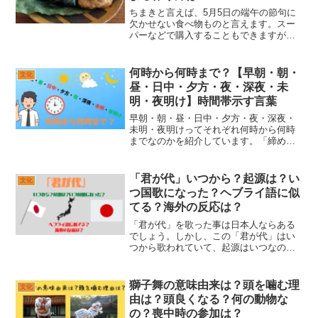
ちまきと言えば、5月5日の端午の節句に
欠かせない食べ物ものと言えます。スー
パーなどで購入することもできますが、
出来合いのものばかりでは代わり映えし
ません。ここはひとつ、ご自宅で作って
みてはいかがでしょうか。ちまき（粽と
何時から何時まで？【早朝・朝・
文化
書きます）は、おもち（...
昼・日中・夕方・夜・深夜・未
明・夜明け】時間帯示す言葉
早朝・朝・昼・日中・夕方・夜・深夜・
未明・夜明けってそれぞれ何時から何時
までなのかを紹介しています。「締め切
りは、○日の夕方まででお願いします。」
そんな言葉を聞くと、思わず「具体的に
何時？」と思ってしまいませんか？日本
「君が代」いつから？起源は？い
文化
語には「朝・昼・夜・日...
つ国歌になった？ヘブライ語に似
てる？海外の反応は？
「君が代」を歌った事は日本人ならある
でしょう。しかし、この「君が代」はい
つから歌われていて、起源はいつなの
か？国家になったのはいつなのか？さら
にヘブライ語に翻訳した時の意味や海外
の反応についても気になる人もいるので
獅子舞の意味由来は？頭を噛む理
文化
は？大和「君が代」について...
由は？頭良くなる？何の動物な
の？喪中時の参加は？