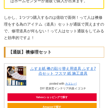
はホームセンターか通販で購入が出来ます。
しかし、1つづつ購入するのは億劫で面倒！って人は襖修
理をする為のアイテム（道具）セットが通販で買えますの
で、修理道具が何もない！って人はセット通販をしてみる
と効率的ですよ！
【通販】襖修理セット
ふすま紙 襖の貼り替え用道具 ふすま7
点セット フスマ 紙 施工道具
posted with
カエレバ
DIY 壁床窓インテリア内装イゴコチ
Yahooショッピングで探す
Amazonで探す