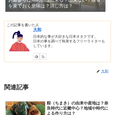
お墓参りは雨の日は出来る？出来ない？線香
を束でおく意味は？消し方は？
この記事を書いた人
大和
日本的な事が大好きな日本オタクです。
日本の事を調べて執筆するフリーライターも
しています。
大和
関連記事
粽（ちまき）の由来や産地は？奈
文化
良時代に近畿中心？地域や時代に
よる作り方は？