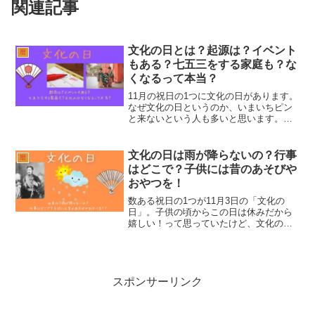
関連記事
文化の日とは？起源は？イベント
暦
もある？七五三をする家庭も？な
くなるって本当？
11月の祝日の1つに文化の日があります。
なぜ文化の日というのか、いまいちピン
と来ないという人も多いと思います。そ
こで文化の日について詳しく紹介しま
す。文化の日とは？日本国憲法が公布さ
れたことを記念した日？文化の日の日付
文化の日は雨が降らないの？行事
暦
は11月3日です。自由...
はどこで？子供には昔のあそびや
おやつを！
数ある祝日の1つが11月3日の「文化の
日」。子供の頃からこの日は休みだから
嬉しい！って思っていたけど、文化の日
の由来って何？雨が降らない日って聞い
たけど本当？行事はどこでやってるの？
また、子供達に食べさせるおやつや遊ば
せる物はどんな物が良い...
スポンサーリンク