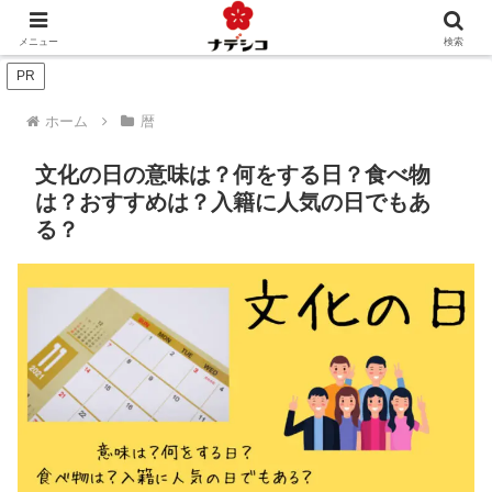
年中行事（季節）
年中行事（人生）
文化
おくりもの
メニュー
検索
PR
ホーム
暦
文化の日の意味は？何をする日？食べ物
は？おすすめは？入籍に人気の日でもあ
る？