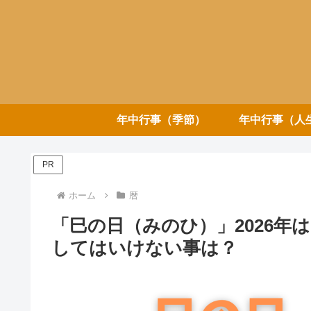
年中行事（季節）
年中行事（人
PR
ホーム
暦
「巳の日（みのひ）」2026年
してはいけない事は？