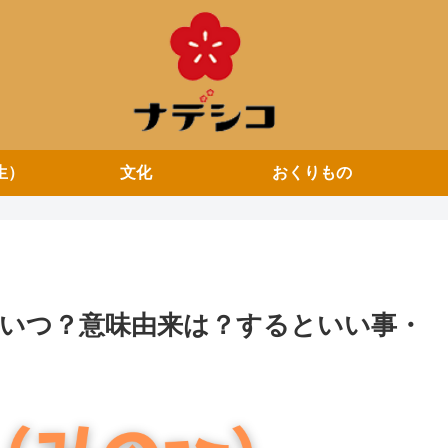
生）
文化
おくりもの
はいつ？意味由来は？するといい事・