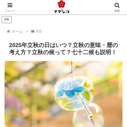
年中行事（季節）
年中行事（人生）
文化
おくりもの
メニュー
検索
PR
ホーム
8月
2025年立秋の日はいつ？立秋の意味・暦の
考え方？立秋の候って？七十二候も説明！