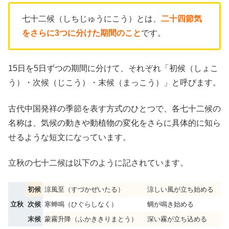
七十二候（しちじゅうにこう）とは、
二十四節気
をさらに3つに分けた期間のこと
です。
15日を5日ずつの期間に分けて、それぞれ「初候（しょこ
う）・次候（じこう）・末候（まっこう）」と呼びます。
古代中国発祥の季節を表す方式のひとつで、各七十二候の
名称は、気候の動きや動植物の変化をさらに具体的に知ら
せるような短文になっています。
立秋の七十二候は以下のように記されています。
初候
涼風至（すづかぜいたる）
涼しい風が立ち始める
立秋
次候
寒蝉鳴（ひぐらしなく）
蜩が鳴き始める
末候
蒙霧升降（ふかききりまとう）
深い霧が立ち込める