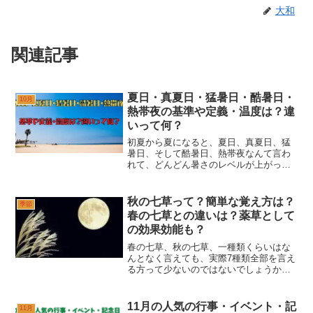
大和
関連記事
夏日・真夏日・猛暑日・酷暑日・
10月
熱帯夜の基準や定義・温度は？違
いって何？
初夏から夏になると、夏日、真夏日、猛
暑日、そして酷暑日、熱帯夜なんて言わ
れて、どんどん暑さのレベルが上がって
行く気がしますよね。初夏のころから
「今日は、今年初めての夏日になりそう
です！」などという天気予報の言葉を聞
秋の七草って？簡単な覚え方は？
季節
くことがありますが、「夏日...
春の七草との違いは？薬草として
の効果効能も？
春の七草、秋の七草、一種類くらいはな
んとなく言えても、実際7種類全部を言え
る方って少ないのではないでしょうか？
大和ここでは秋の七草の覚え方と春の七
草との違いや秋の七草にまつわる効果効
能について紹介しています。「秋の七草
11月の人気の行事・イベント・記
11月