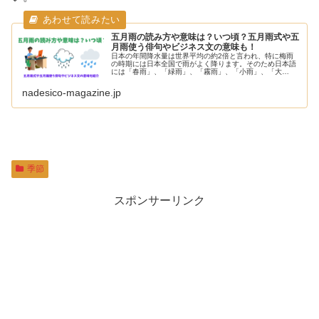
五月雨の読み方や意味は？いつ頃？五月雨式や五
月雨使う俳句やビジネス文の意味も！
日本の年間降水量は世界平均の約2倍と言われ、特に梅雨
の時期には日本全国で雨がよく降ります。そのため日本語
には「春雨」、「緑雨」、「霧雨」、「小雨」、「大
雨」、「豪雨」など雨の様子や雨量に応じた言葉が数多く
あります。梅雨を表す言葉も同様に多く...
nadesico-magazine.jp
季節
スポンサーリンク