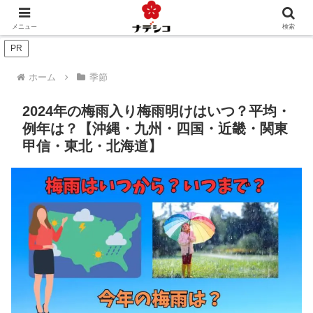
年中行事（季節）
年中行事（人生）
文化
おくりもの
メニュー
検索
PR
ホーム
季節
2024年の梅雨入り梅雨明けはいつ？平均・
例年は？【沖縄・九州・四国・近畿・関東
甲信・東北・北海道】