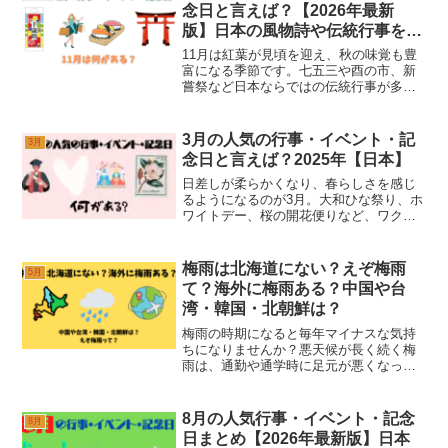
とは？」7種類の簡単な...
念日と言えば？【2026年最新
版】日本の風物詩や伝統行事を徹
底解説
11月は紅葉が見頃を迎え、秋の味覚も豊
富になる季節です。七五三や酉の市、新
嘗祭など日本ならではの伝統行事が多く
行われるほか、近年ではブラックフライ
デーなど海外発祥のイベントも定着して
きました。年末が近づく時期でもあるた
3月の人気の行事・イベント・記
3月
め、冬支度や来年への願...
念日と言えば？2025年【日本】
日差しが柔らかくなり、春らしさを感じ
るようになるのが3月。大和ひな祭り、ホ
ワイトデー、桜の開花便りなど、ワクワ
クする春らしいイベントがたくさんある
ように感じますよね。そして3月は行事や
イベントをしてみたい！って思う人が多
梅雨は北海道にない？えぞ梅雨
5月
い月でもありますよね...
て？海外に梅雨ある？中国や台
湾・韓国・北朝鮮は？
梅雨の時期になると毎年マイナスな気持
ちになりませんか？悪天候が長く続く梅
雨は、通勤や通学時に足元が悪くなった
り、洗濯物が乾かなかったりなど日常生
活を送る上でも支障が出てきます。農業
を営む方や屋外で仕事をされる方など
8月の人気行事・イベント・記念
8月
は、さらに梅雨の行方が気に...
日まとめ【2026年最新版】日本