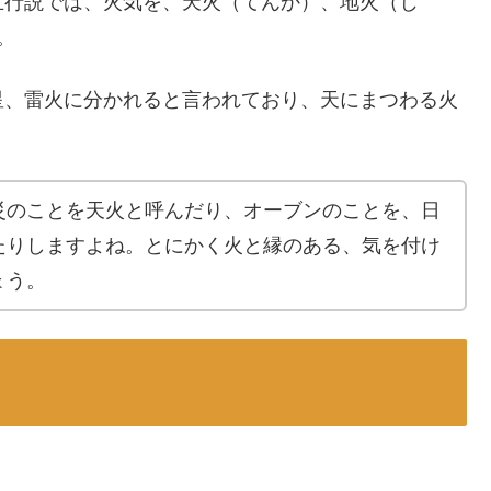
五行説では、火気を、天火（てんか）、地火（じ
。
星、雷火に分かれると言われており、天にまつわる火
災のことを天火と呼んだり、オーブンのことを、日
たりしますよね。とにかく火と縁のある、気を付け
ょう。