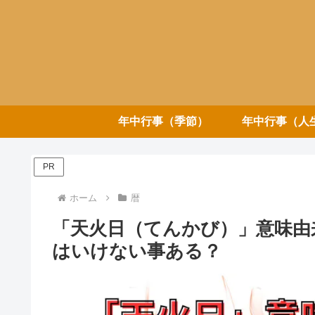
年中行事（季節）
年中行事（人
PR
ホーム
暦
「天火日（てんかび）」意味由来
はいけない事ある？