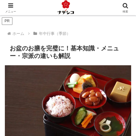
年中行事（季節）
年中行事（人生）
文化
おくりもの
メニュー
検索
PR
ホーム
年中行事（季節）
お盆のお膳を完璧に！基本知識・メニュ
ー・宗派の違いも解説