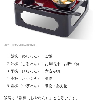
[出典：http://butudan358.jp/]
飯椀（めしわん）：ご飯
汁椀（しるわん）：お味噌汁・お吸い物
平椀（ひらわん）：煮込み物
高杯（たかつき）：漬物
壷椀（つぼわん）：煮物・あえ物
飯碗は「親椀（おやわん）」とも呼びます。