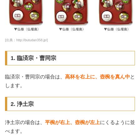
[出典：http://butudan358.jp/]
1. 臨済宗・曹同宗
臨済宗・曹同宗の場合は、
高杯を右上に、壺椀を真ん中
と
します。
2. 浄土宗
浄土宗の場合は、
平椀が右上、壺椀が左上
にくるように並
べます。