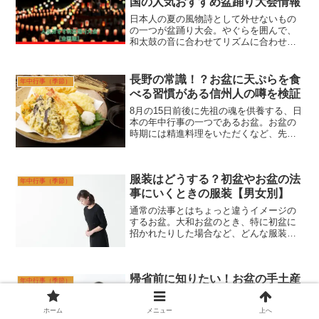
国の人気おすすめ盆踊り大会情報
日本人の夏の風物詩として外せないもの
の一つが盆踊り大会。やぐらを囲んで、
和太鼓の音に合わせてリズムに合わせて
動く盆踊りは、日本人でよかったと思え
るようなイベントのひとつです。全国で
はたくさんの盆踊り大会が開催されてい
長野の常識！？お盆に天ぷらを食
年中行事（季節）
ます。そして今年開催予定...
べる習慣がある信州人の噂を検証
8月の15日前後に先祖の魂を供養する、日
本の年中行事の一つであるお盆。お盆の
時期には精進料理をいただくなど、先祖
供養のために食事にも伝統があります。
大和全国的には精進料理が一般的です
が、どんなものをメインに食べるかどう
服装はどうする？初盆やお盆の法
かも地域によって差があ...
年中行事（季節）
事にいくときの服装【男女別】
通常の法事とはちょっと違うイメージの
するお盆。大和お盆のとき、特に初盆に
招かれたりした場合など、どんな服装で
いったらいいのか悩んでしまうことも多
いかと思います。喪服か普段着かも悩み
ますし、普段着の場合だとどんなものを
帰省前に知りたい！お盆の手土産
きていくべきなのかさらに...
年中行事（季節）
とお供え物の基礎知識・常識・マ
ナー
ホーム
メニュー
上へ