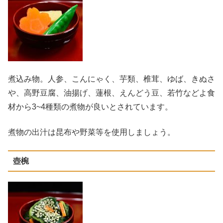
煮込み物。人参、こんにゃく、芋類、椎茸、ゆば、きぬさ
や、高野豆腐、油揚げ、蓮根、えんどう豆、若竹などよ食
材から3~4種類の煮物が良いとされています。
煮物の出汁は昆布や野菜等を使用しましょう。
壺椀