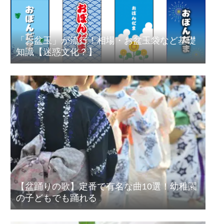
「お盆玉」が流行！相場・お盆玉袋など基礎
知識【迷惑文化？】
【盆踊りの歌】定番で有名な曲10選！幼稚園
の子どもでも踊れる