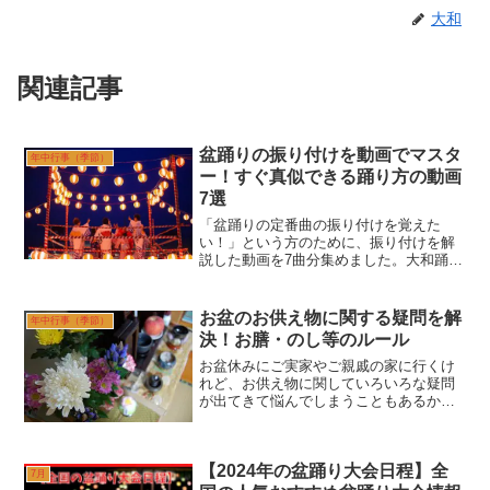
大和
関連記事
盆踊りの振り付けを動画でマスタ
年中行事（季節）
ー！すぐ真似できる踊り方の動画
7選
「盆踊りの定番曲の振り付けを覚えた
い！」という方のために、振り付けを解
説した動画を7曲分集めました。大和踊り
方を事前に覚えたいけれど、DVDや書籍
を買うほどでもない。という方向けに、
踊り方が簡単に覚えられる動画を7曲ピッ
お盆のお供え物に関する疑問を解
年中行事（季節）
クアップしてご紹介し...
決！お膳・のし等のルール
お盆休みにご実家やご親戚の家に行くけ
れど、お供え物に関していろいろな疑問
が出てきて悩んでしまうこともあるかと
思います。大和どんなものを持って行っ
たら良いのか、仏壇に供えるときのルー
ルやのし紙の書き方など、「お供え物」
【2024年の盆踊り大会日程】全
と一言で言っても実は様々...
7月