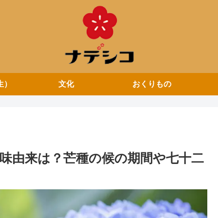
生）
文化
おくりもの
意味由来は？芒種の候の期間や七十二