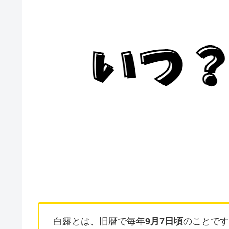
白露とは、旧暦で毎年
9月7日頃
のことです