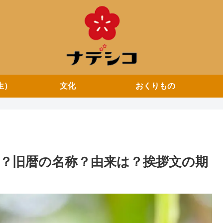
生）
文化
おくりもの
は？旧暦の名称？由来は？挨拶文の期