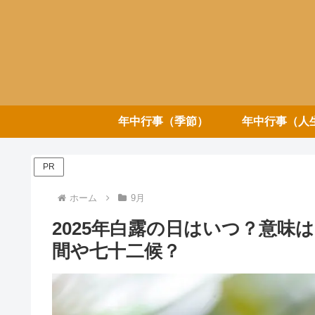
年中行事（季節）
年中行事（人
PR
ホーム
9月
2025年白露の日はいつ？意味
間や七十二候？