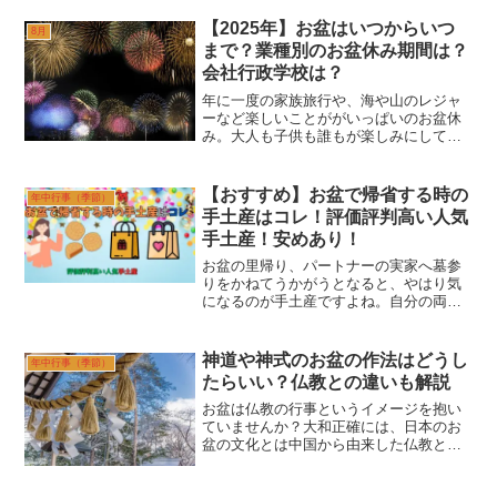
んをお供えするようになったのでしょう
【2025年】お盆はいつからいつ
か。大和お盆にお供えするも...
8月
まで？業種別のお盆休み期間は？
会社行政学校は？
年に一度の家族旅行や、海や山のレジャ
ーなど楽しいことががいっぱいのお盆休
み。大人も子供も誰もが楽しみにしてい
る年に一度の夏の大型連休です。数少な
い貴重な連休だからこそ、旅行やレジャ
ーの予定は早めにしっかり計画しておき
【おすすめ】お盆で帰省する時の
年中行事（季節）
たいですよね。今のうちか...
手土産はコレ！評価評判高い人気
手土産！安めあり！
お盆の里帰り、パートナーの実家へ墓参
りをかねてうかがうとなると、やはり気
になるのが手土産ですよね。自分の両親
ならば好みがわかりますので良いです
が、義理のご両親となると難しく、「何
を用意したら喜んでもらえるだろ
神道や神式のお盆の作法はどうし
年中行事（季節）
う…？」と頭を悩ませてしまいます...
たらいい？仏教との違いも解説
お盆は仏教の行事というイメージを抱い
ていませんか？大和正確には、日本のお
盆の文化とは中国から由来した仏教と、
日本独自の神様をまつる文化である神式
の二つが融合してできた独自の文化で