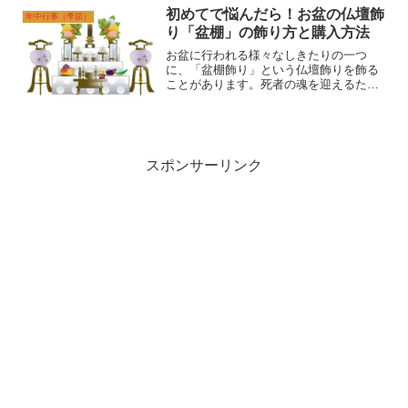
す。独自のものとしての習慣となってい
初めてで悩んだら！お盆の仏壇飾
るいまでは、両者に大きな違...
年中行事（季節）
り「盆棚」の飾り方と購入方法
お盆に行われる様々なしきたりの一つ
に、「盆棚飾り」という仏壇飾りを飾る
ことがあります。死者の魂を迎えるため
に仏壇の前にお供え物や飾り付けなどを
するのです。大和その盆棚飾りですが、
普段から馴染みがないと、何を用意して
どう作ったら良いかわからず...
スポンサーリンク