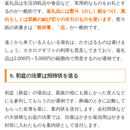
返礼品は生活消耗品や食品など、実用的なものをお礼とす
るのが一般的です。
返礼品には熨斗（のし）紙をつけ、黒
白もしくは双銀の結び切りの水引のものを使います
。熨斗
紙の表書きは「
粗供養
」「
志
」が一般的です。
遠くから来ている人もいる場合は、かさばるものは避けま
しょう。カタログギフトの利用も普及してきており、返礼
品は2,000円～5,000円の範囲内で用意するのが通例です。
5. 初盆の法要は招待状を送る
初盆（新盆）の場合は、親族の他にも親しかった友人など
にも参列してもらうのが通例です。葬儀のときに記帳して
もらった名簿を基に、案内状を送付します。会社関係など
の大規模なお盆の法要では、往復はがきか返信用はがきを
封筒に入れたものを案内状として送付します。