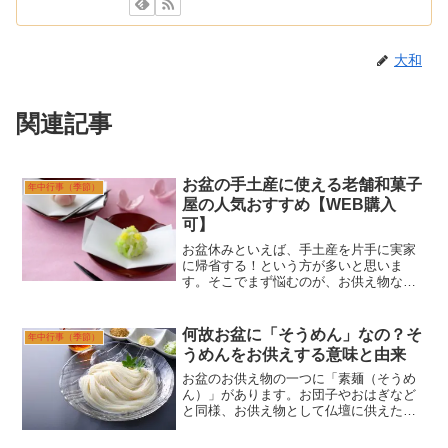
大和
関連記事
お盆の手土産に使える老舗和菓子
年中行事（季節）
屋の人気おすすめ【WEB購入
可】
お盆休みといえば、手土産を片手に実家
に帰省する！という方が多いと思いま
す。そこでまず悩むのが、お供え物など
のために持って行く手土産のお菓子を何
にすれば良いか・・ということではない
でしょうか。特に和菓子は格式高いお店
何故お盆に「そうめん」なの？そ
年中行事（季節）
などに馴染みがない方も多く...
うめんをお供えする意味と由来
お盆のお供え物の一つに「素麺（そうめ
ん）」があります。お団子やおはぎなど
と同様、お供え物として仏壇に供えた
り、お膳としてお供えする行事食の一つ
でもあります。では、なぜお盆にそうめ