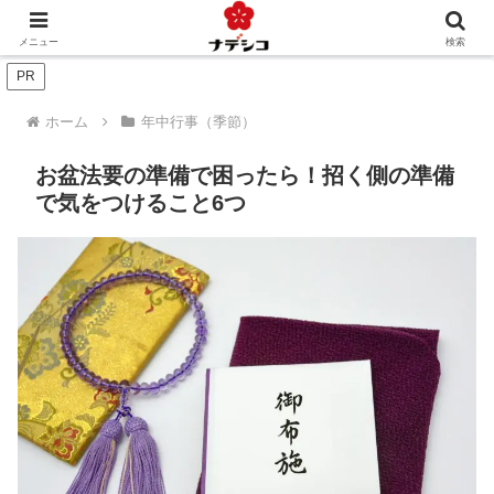
年中行事（季節）
年中行事（人生）
文化
おくりもの
メニュー
検索
PR
ホーム
年中行事（季節）
お盆法要の準備で困ったら！招く側の準備
で気をつけること6つ