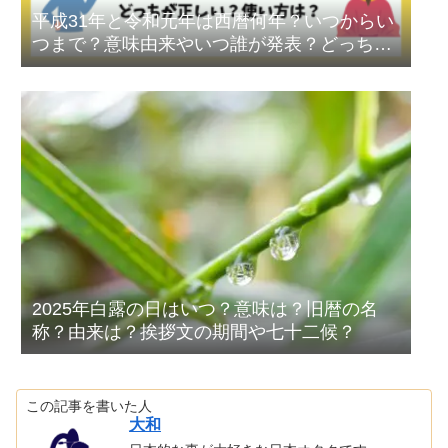
平成31年と令和元年は西暦何年？いつからい
つまで？意味由来やいつ誰が発表？どっちが
正しい？
2025年白露の日はいつ？意味は？旧暦の名
称？由来は？挨拶文の期間や七十二候？
この記事を書いた人
大和