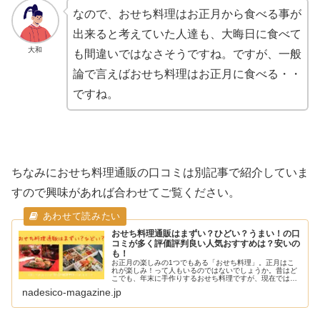
なので、おせち料理はお正月から食べる事が
出来ると考えていた人達も、大晦日に食べて
大和
も間違いではなさそうですね。ですが、一般
論で言えばおせち料理はお正月に食べる・・
ですね。
ちなみにおせち料理通販の口コミは別記事で紹介していま
すので興味があれば合わせてご覧ください。
おせち料理通販はまずい？ひどい？うまい！の口
コミが多く評価評判良い人気おすすめは？安いの
も！
お正月の楽しみの1つでもある「おせち料理」。正月はこ
れが楽しみ！って人もいるのではないでしょうか。昔はど
こでも、年末に手作りするおせち料理ですが、現在では通
販が人気が高く、おせち料理の通販サービスも増えていま
nadesico-magazine.jp
すね。大和そんな「おせち料理」の...