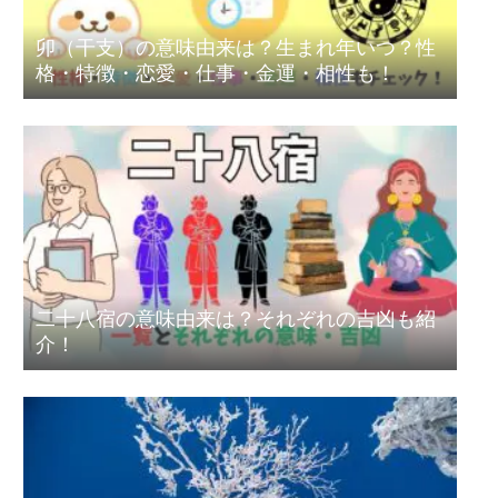
卯（干支）の意味由来は？生まれ年いつ？性
格・特徴・恋愛・仕事・金運・相性も！
二十八宿の意味由来は？それぞれの吉凶も紹
介！