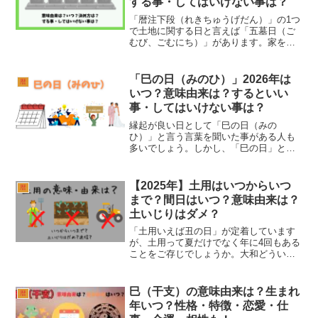
する事・してはいけない事は？
「暦注下段（れきちゅうげだん）」の1つ
で土地に関する日と言えば「五墓日（ご
むび、ごむにち）」があります。家を買
うなどの大きな決断をするとき、ふと
「この日の縁起はどうだろうか？」と、
気になることもあると思います。中で
「巳の日（みのひ）」2026年は
暦
も、土地に関する行動をとる...
いつ？意味由来は？するといい
事・してはいけない事は？
縁起が良い日として「巳の日（みの
ひ）」と言う言葉を聞いた事がある人も
多いでしょう。しかし、「巳の日」とは
いったいどんな日なのか？意味由来や実
際の日程などが気になる人多いと思いま
す。大和ここでは「巳の日（みのひ）」
【2025年】土用はいつからいつ
暦
について紹介しています。「巳...
まで？間日はいつ？意味由来は？
土いじりはダメ？
「土用いえば丑の日」が定着しています
が、土用って夏だけでなく年に4回もある
ことをご存じでしょうか。大和どういっ
た意味があるのか、この期間はどのよう
に過ごすのが正解かなど土用の意味につ
いて探っていくこととしましょう。土用
巳（干支）の意味由来は？生まれ
暦
の意味・由来は？季節の...
年いつ？性格・特徴・恋愛・仕