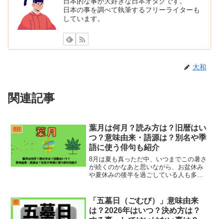
日本的な事が大好きな日本オタクです。
日本の事を調べて執筆するフリーライターも
しています。
大和
関連記事
葉月は何月？読み方は？旧暦はい
8月
つ？意味由来・語源は？別名や季
語に使う俳句も紹介
8月は夏も真っただ中、いつまでこの暑さ
が続くのかなあと思いながら、お盆休み
や夏休みの後半を過ごしている人も多い
と思います。そんな8月のことは葉月とい
うのを聞いたことがありますか？葉月
は、名字や女の子の名前、芸能人の芸名
「五墓日（ごむび）」意味由来
暦
などにもよく登場する、...
は？2026年はいつ？決め方は？