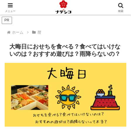
年中行事（季節）
年中行事（人生）
文化
おくりもの
メニュー
検索
PR
ホーム
暦
大晦日におせちを食べる？食べてはいけな
いのは？おすすめ遊びは？雨降らないの？