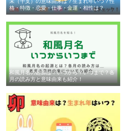
未（干支）の意味由来は？生まれ年いつ？性
格・特徴・恋愛・仕事・金運・相性は？
和風月名の起源は？いつから？いつまで？各
月の読み方と意味由来も紹介！