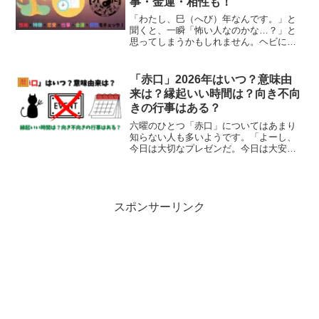
事・金運・相性も！
「わたし、巳（へび）年なんです。」と
聞くと、一瞬「怖い人なのかな…？」と
思ってしまうかもしれません。ヘビには
「執念深い・動物を丸呑みする」などの
イメージがあるので、「なんでこんなに
怖い動物を干支にしたのだろう…？」と
「赤口」2026年はいつ？意味由
暦
思わず疑問に感じてしまい...
来は？縁起いい時間は？向き不向
きの行事はある？
六曜のひとつ「赤口」についてはあまり
知らない人も多いようです。「よーし、
今日は大切なプレゼンだ。今日は大安か
な？」とカレンダーを何気なく見てみる
と、「赤口」の文字が。「あか…く
ち…、なに？これ。」と思ったことのあ
る人はいませんか？ほとんどの...
スポンサーリンク