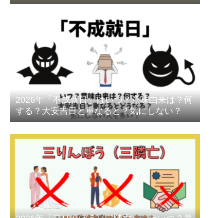
2026年「不成就日」はいつ？意味由来は？何
する？大安吉日と重なると？気にしない？