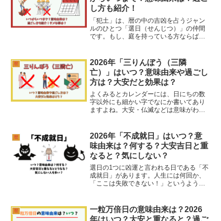
し方も紹介！
「犯土」は、暦の中の吉凶を占うジャン
ルのひとつ「選日（せんじつ）」の仲間
です。もし、庭を持っている方ならば、
お休みの日はちょっと木々にふれなが
ら、土いじりを楽しむこともありますよ
ね。風や緑の香りを感じながら土に触れ
2026年「三りんぼう（三隣
暦
ていると、なんだか心が落ち...
亡）」はいつ？意味由来や過ごし
方は？大安だと効果は？
よくみるとカレンダーには、日にちの数
字以外にも細かい字でなにか書いてあり
ますよね。大安・仏滅などは意味がわか
りますが、時々「三りんぼう（三隣
亡）」と書いてあるのを目にしたことは
ありませんか？小さい頃から目にはとま
2026年「不成就日」はいつ？意
暦
るものの、「りんぼうという響...
味由来は？何する？大安吉日と重
なると？気にしない？
選日の1つに凶運と言われる日である「不
成就日」があります。人生には何回か、
「ここは失敗できない！」というような
一大イベントがありますよね。そんな時
は、うまくいくようにと願って縁起の良
い日を選びます。そこまで占いなどを信
一粒万倍日の意味由来は？2026
暦
じていなくても、結婚式...
年はいつ？大安と重なると？過ご