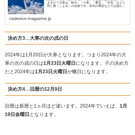
ますか？大寒は「秋分」「小寒」「夏至」「冬至」などと
同じ暦（こよみ）の名称です。俳句の季語などでは使われ
ているものの、日常生活ではほとんど聞かない馴染みのな
い言葉かと思います。大寒とはいつ...
nadesico-magazine.jp
決め方3…大寒の次の戌の日
2024年は1月20日が大寒となります。つまり2024年の大
寒の次の戌の日は
1月23日火曜日
になります。子の決め方
だと2024年は
1月23日火曜日
が蠟日になります。
決め方4…旧暦の12月9日
旧暦は新暦と1ヵ月ほど違います。2024年でいえば、
1月
19日金曜日
となります。