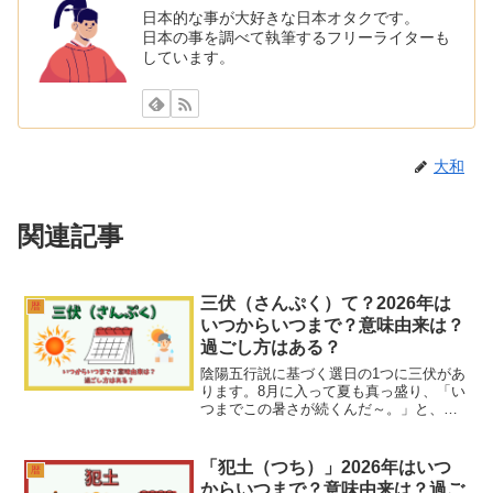
日本的な事が大好きな日本オタクです。
日本の事を調べて執筆するフリーライターも
しています。
大和
関連記事
三伏（さんぷく）て？2026年は
暦
いつからいつまで？意味由来は？
過ごし方はある？
陰陽五行説に基づく選日の1つに三伏があ
ります。8月に入って夏も真っ盛り、「い
つまでこの暑さが続くんだ～。」と、ク
ーラーの下でへばっている人も多いでし
ょう。暑いのでついついジュースやアイ
スクリームに手をのばし、ちょっとお腹
「犯土（つち）」2026年はいつ
暦
をこわしてしまうなん...
からいつまで？意味由来は？過ご