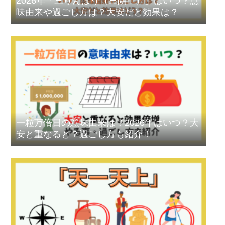
2026年「三りんぼう（三隣亡）」はいつ？意
味由来や過ごし方は？大安だと効果は？
一粒万倍日の意味由来は？2026年はいつ？大
安と重なると？過ごし方も紹介！