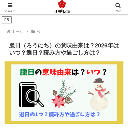
年中行事（季節）
年中行事（人生）
文化
おくりもの
メニュー
検索
PR
ホーム
暦
臘日（ろうにち）の意味由来は？2026年は
いつ？選日？読み方や過ごし方は？