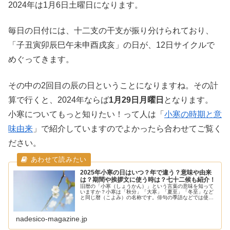
2024年は1月6日土曜日になります。
毎日の日付には、十二支の干支が振り分けられており、
「子丑寅卯辰巳午未申酉戌亥」の日が、12日サイクルで
めぐってきます。
その中の2回目の辰の日ということになりますね。その計
算で行くと、2024年ならば
1月29日月曜日
となります。
小寒についてもっと知りたい！って人は「
小寒の時期と意
味由来
」で紹介していますのでよかったら合わせてご覧く
ださい。
2025年小寒の日はいつ？年で違う？意味や由来
は？期間や挨拶文に使う時は？七十二候も紹介！
旧暦の「小寒（しょうかん）」という言葉の意味を知って
いますか？小寒は「秋分」「大寒」「夏至」「冬至」など
と同じ暦（こよみ）の名称です。俳句の季語などでは使わ
れているものの、日常生活ではほとんど聞かない馴染みの
ない言葉かと思います。大和小寒と...
nadesico-magazine.jp