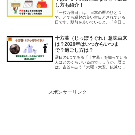
し方も紹介！
「一粒万倍日」は、日本の暦のひとつ
で、とても縁起の良い吉日とされている
日です。駅前を歩いていると、「今日は
一粒万倍日でーす！」の声が。ふと見て
みると、宝くじやさんに「一粒万倍日」
と大きく書かれたのぼりが立ち長蛇の列
十方暮（じっぽうぐれ）意味由来
暦
ができていた、なんて風景に...
は？2026年はいつからいつま
で？過ごし方は？
選日の1つである「十方暮」を知っている
人はどのくらいいるのでしょうか。暦に
は、吉凶を占う「六曜（大安、仏滅な
ど）」や「九星（一白水星、九紫火星な
ど）などのジャンルがいくつかありま
す。「十方暮」は、そのどれにも入らな
い「選日（せんじつ）」の中...
スポンサーリンク