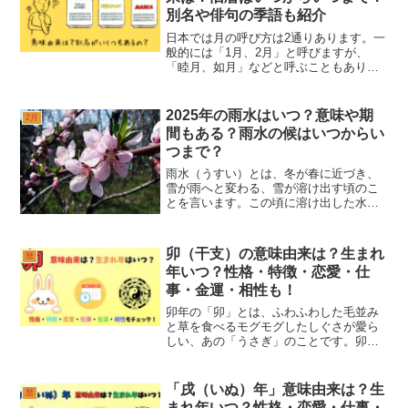
別名や俳句の季語も紹介
日本では月の呼び方は2通りあります。一
般的には「1月、2月」と呼びますが、
「睦月、如月」などと呼ぶこともありま
す。この和風の呼び名を和風月名と言
い、1年の12か月すべてに和風月名があり
ます。大和ここでは和風名月の睦月につ
2025年の雨水はいつ？意味や期
2月
いて詳しくなりましょ...
間もある？雨水の候はいつからい
つまで？
雨水（うすい）とは、冬が春に近づき、
雪が雨へと変わる、雪が溶け出す頃のこ
とを言います。この頃に溶け出した水は
大地を潤わせ、たくさんの養分をあたえ
てくれるので「養花雨（ようかう）」と
呼ばれていました。なんともロマンチッ
卯（干支）の意味由来は？生まれ
暦
クですね。人々は、「土公...
年いつ？性格・特徴・恋愛・仕
事・金運・相性も！
卯年の「卯」とは、ふわふわした毛並み
と草を食べるモグモグしたしぐさが愛ら
しい、あの「うさぎ」のことです。卯年
の年末年始には各地でうさぎのイベント
が開催され、子どもも大人も大盛り上が
りですよね。卯年は「子丑寅卯辰巳午未
「戌（いぬ）年」意味由来は？生
暦
申酉戌亥」の12個からな...
まれ年いつ？性格・恋愛・仕事・