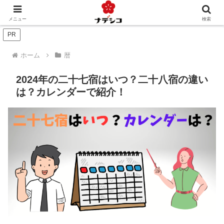
年中行事（季節）
年中行事（人生）
文化
おくりもの
メニュー
検索
PR
ホーム
暦
2024年の二十七宿はいつ？二十八宿の違い
は？カレンダーで紹介！