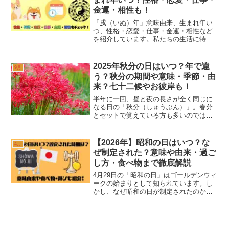
金運・相性も！
「戌（いぬ）年」意味由来、生まれ年い
つ、性格・恋愛・仕事・金運・相性など
を紹介しています。私たちの生活に特に
なじみの深い動物の一つが、犬ですね。
日本ではペットとしては江戸時代から、
家畜としてはなんと縄文時代からそばに
2025年秋分の日はいつ？年で違
9月
いた身近な動物なので、暦...
う？秋分の期間や意味・季節・由
来？七十二候やお彼岸も！
半年に一回、昼と夜の長さが全く同じに
なる日の「秋分（しゅうぶん）」。春分
とセットで覚えている方も多いのではな
いでしょうか。でも、「毎年日付が違っ
て今年はいつだかわからない」「そもそ
もなぜ日付が変わるの？」と素朴な疑問
【2026年】昭和の日はいつ？な
4月
が生まれますよね。お彼岸...
ぜ制定された？意味や由来・過ご
し方・食べ物まで徹底解説
4月29日の「昭和の日」はゴールデンウィ
ークの始まりとして知られています。し
かし、なぜ昭和の日が制定されたのか、
どのような意味がある祝日なのか詳しく
知らない方も多いのではないでしょう
か。昭和の日は単なる休日ではありませ
ん。戦争、復興、高度経...